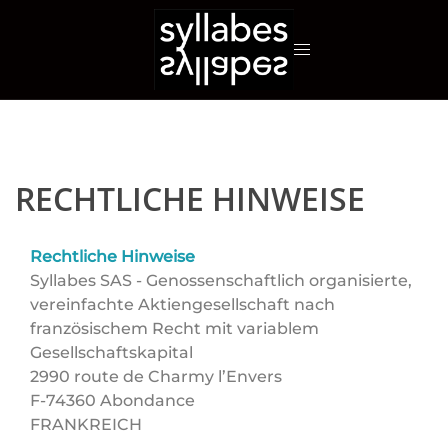
Zum
Inhalt
springen
RECHTLICHE HINWEISE
Rechtliche Hinweise
Syllabes SAS - Genossenschaftlich organisierte,
vereinfachte Aktiengesellschaft nach
französischem Recht mit variablem
Gesellschaftskapital
2990 route de Charmy l’Envers
F-74360 Abondance
FRANKREICH